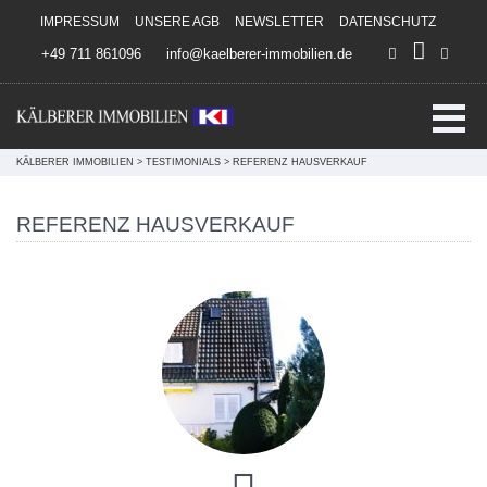
Direkt zum Inhalt springen
IMPRESSUM
UNSERE AGB
NEWSLETTER
DATENSCHUTZ
+49 711 861096
info@kaelberer-immobilien.de
KÄLBERER IMMOBILIEN
>
TESTIMONIALS
>
REFERENZ HAUSVERKAUF
REFERENZ HAUSVERKAUF