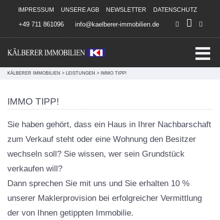
Direkt zum Inhalt springen
IMPRESSUM
UNSERE AGB
NEWSLETTER
DATENSCHUTZ
+49 711 861096
info@kaelberer-immobilien.de
KÄLBERER IMMOBILIEN
>
LEISTUNGEN
>
IMMO TIPP!
IMMO TIPP!
Sie haben gehört, dass ein Haus in Ihrer Nachbarschaft
zum Verkauf steht oder eine Wohnung den Besitzer
wechseln soll? Sie wissen, wer sein Grundstück
verkaufen will?
Dann sprechen Sie mit uns und Sie erhalten 10 %
unserer Maklerprovision bei erfolgreicher Vermittlung
der von Ihnen getippten Immobilie.