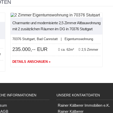
OTEN
NEU
Charmante und modernisierte 2,5 Zimmer Altbauwohnung
mit 2 zusätzlichen Räumen im DG in 70376 Stuttgart
70376 Stuttgart, Bad Cannstatt | Eigentumswohnung
235.000,-- EUR
ca. 62m²
2,5 Zimmer
r
DETAILS ANSCHAUEN »
CHE INFORMATIONEN
UNSERE KONTAKTDATEN
ssum
Rainer Kälberer Immobilien e.K.
e AGB
Rainer Kälberer