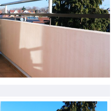
gart - Feuerbach | Mietwohnung
er
Stuttgart - Weilimdorf, Weilimdorf | Miet
ca. 120 m²
3,5 Zimmer