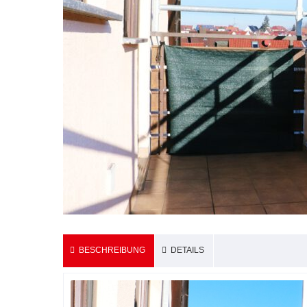
Feuerbach, Stutt
- Wohnung
52m²
2 Zimm
BESCHREIBUNG
DETAILS