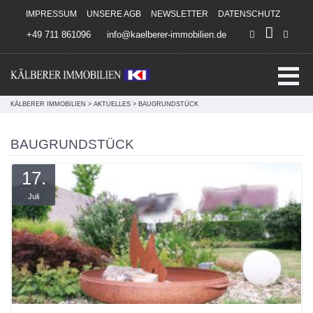
Direkt zum Inhalt springen
IMPRESSUM
UNSERE AGB
NEWSLETTER
DATENSCHUTZ
+49 711 861096
info@kaelberer-immobilien.de
KÄLBERER IMMOBILIEN
>
AKTUELLES
>
BAUGRUNDSTÜCK
BAUGRUNDSTÜCK
17.
Juli