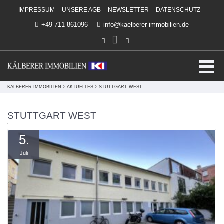
Direkt zum Inhalt springen
IMPRESSUM
UNSERE AGB
NEWSLETTER
DATENSCHUTZ
+49 711 861096
info@kaelberer-immobilien.de
KÄLBERER IMMOBILIEN
>
AKTUELLES
>
STUTTGART WEST
STUTTGART WEST
5.
Juli