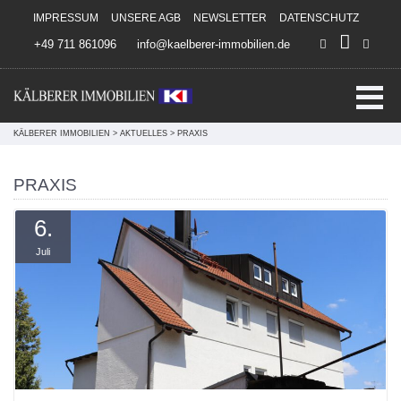
Direkt zum Inhalt springen
IMPRESSUM
UNSERE AGB
NEWSLETTER
DATENSCHUTZ
+49 711 861096
info@kaelberer-immobilien.de
KÄLBERER IMMOBILIEN
>
AKTUELLES
>
PRAXIS
PRAXIS
6.
Juli