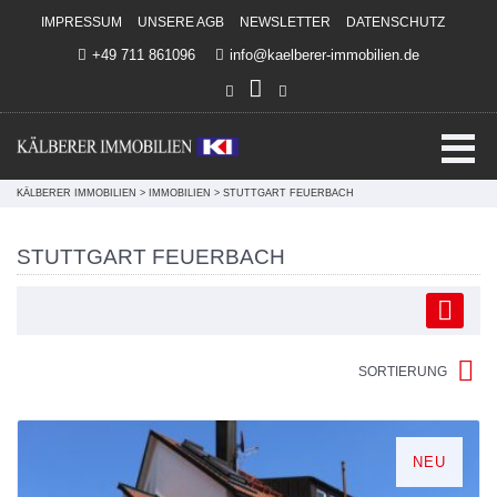
Direkt zum Inhalt springen
IMPRESSUM
UNSERE AGB
NEWSLETTER
DATENSCHUTZ
+49 711 861096
info@kaelberer-immobilien.de
KÄLBERER IMMOBILIEN
>
IMMOBILIEN
>
STUTTGART FEUERBACH
STUTTGART FEUERBACH
SORTIERUNG
NEU