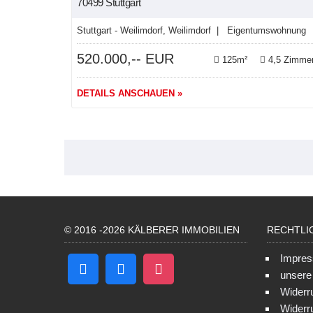
70499 Stuttgart
Stuttgart - Weilimdorf, Weilimdorf | Eigentumswohnung
520.000,-- EUR
125m²
4,5 Zimme
DETAILS ANSCHAUEN »
© 2016 -2026 KÄLBERER IMMOBILIEN
RECHTLI
Impre
unser
Widerr
Widerr