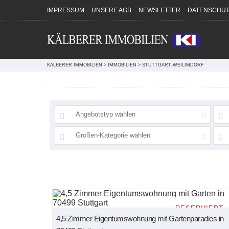
Direkt zum Inhalt springen
IMPRESSUM
UNSERE AGB
NEWSLETTER
DATENSCHUT
KÄLBERER IMMOBILIEN
>
IMMOBILIEN
>
STUTTGART-WEILIMDORF
Angebotstyp wählen
Größen-Kategorie wählen
RESERVIERT
4,5 Zimmer Eigentumswohnung mit Gartenparadies in