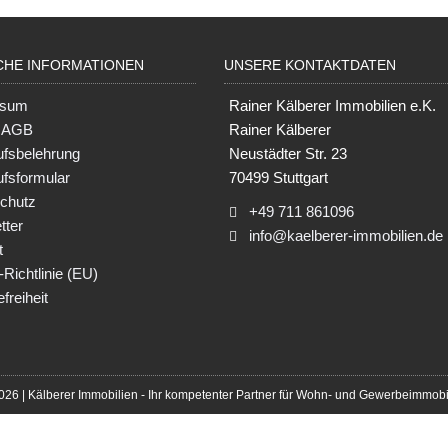
CHE INFORMATIONEN
UNSERE KONTAKTDATEN
ssum
Rainer Kälberer Immobilien e.K.
e AGB
Rainer Kälberer
ufsbelehrung
Neustädter Str. 23
ufsformular
70499 Stuttgart
chutz
+49 711 861096
tter
info@kaelberer-immobilien.de
t
Richtlinie (EU)
efreiheit
026 | Kälberer Immobilien - Ihr kompetenter Partner für Wohn- und Gewerbeimmobi