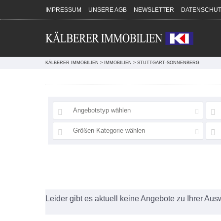
Direkt zum Inhalt springen
IMPRESSUM
UNSERE AGB
NEWSLETTER
DATENSCHUT
KÄLBERER IMMOBILIEN
>
IMMOBILIEN
>
STUTTGART-SONNENBERG
Angebotstyp wählen
Größen-Kategorie wählen
Leider gibt es aktuell keine Angebote zu Ihrer Aus