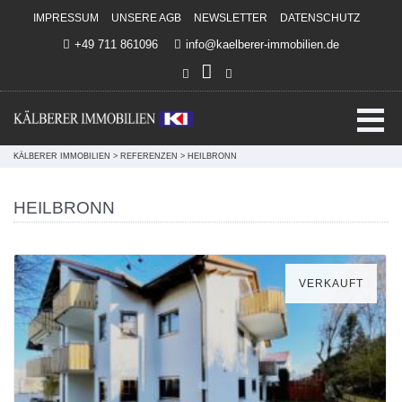
Direkt zum Inhalt springen
IMPRESSUM
UNSERE AGB
NEWSLETTER
DATENSCHUTZ
+49 711 861096
info@kaelberer-immobilien.de
KÄLBERER IMMOBILIEN
>
REFERENZEN
>
HEILBRONN
HEILBRONN
VERKAUFT