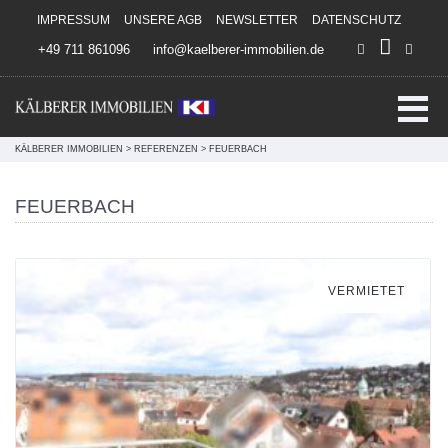
Direkt zum Inhalt springen
IMPRESSUM
UNSERE AGB
NEWSLETTER
DATENSCHUTZ
+49 711 861096
info@kaelberer-immobilien.de
KÄLBERER IMMOBILIEN
>
REFERENZEN
>
FEUERBACH
FEUERBACH
VERMIETET