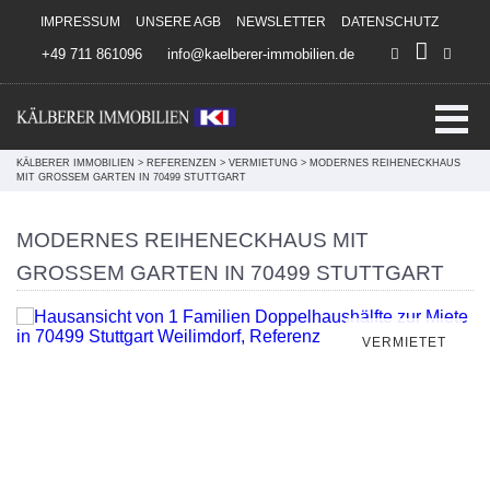
Direkt zum Inhalt springen
IMPRESSUM
UNSERE AGB
NEWSLETTER
DATENSCHUTZ
+49 711 861096
info@kaelberer-immobilien.de
KÄLBERER IMMOBILIEN
>
REFERENZEN
>
VERMIETUNG
>
MODERNES REIHENECKHAUS
MIT GROSSEM GARTEN IN 70499 STUTTGART
MODERNES REIHENECKHAUS MIT
GROSSEM GARTEN IN 70499 STUTTGART
VERMIETET