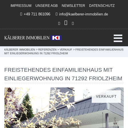
Direkt zum Inhalt springen
IMPRESSUM
UNSERE AGB
NEWSLETTER
DATENSCHUTZ
+49 711 861096
info@kaelberer-immobilien.de
KÄLBERER IMMOBILIEN
>
REFERENZEN
>
VERKAUF
>
FREISTEHENDES EINFAMILIENHAUS
MIT EINLIEGERWOHNUNG IN 71292 FRIOLZHEIM
FREISTEHENDES EINFAMILIENHAUS MIT
EINLIEGERWOHNUNG IN 71292 FRIOLZHEIM
VERKAUFT