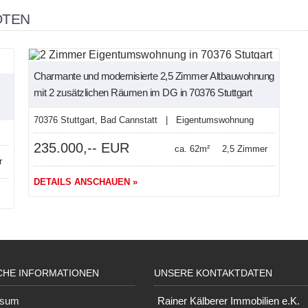
OTEN
NEU
Charmante und modernisierte 2,5 Zimmer Altbauwohnung
mit 2 zusätzlichen Räumen im DG in 70376 Stuttgart
70376 Stuttgart, Bad Cannstatt | Eigentumswohnung
235.000,-- EUR
ca. 62m²
2,5 Zimmer
r
DETAILS ANSCHAUEN »
CHE INFORMATIONEN
UNSERE KONTAKTDATEN
ssum
Rainer Kälberer Immobilien e.K.