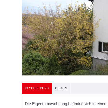
BESCHREIBUNG
DETAILS
Feuerbach, Stutt
Die Eigentumswohnung befindet sich in einem g
- Wohnung