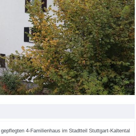
gart - Feuerbach | Mietwohnung
epflegten 4-Familienhaus im Stadtteil Stuttgart-Kaltental