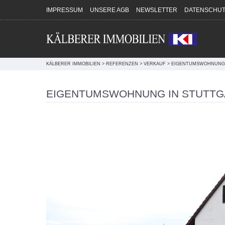
Direkt zum Inhalt springen
IMPRESSUM
UNSERE AGB
NEWSLETTER
DATENSCHUT
KÄLBERER IMMOBILIEN
>
REFERENZEN
>
VERKAUF
>
EIGENTUMSWOHNUNG I
EIGENTUMSWOHNUNG IN STUTTGA