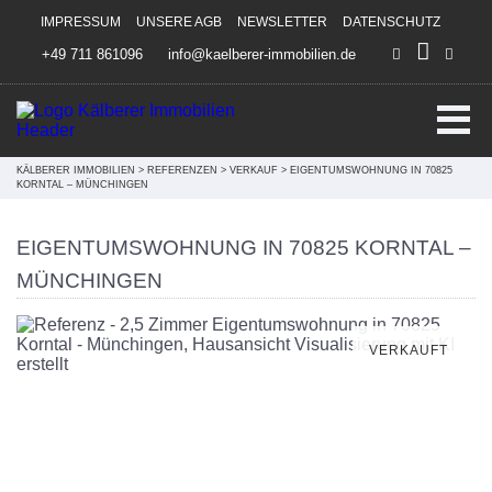
Direkt zum Inhalt springen
IMPRESSUM
UNSERE AGB
NEWSLETTER
DATENSCHUTZ
+49 711 861096
info@kaelberer-immobilien.de
KÄLBERER IMMOBILIEN
>
REFERENZEN
>
VERKAUF
>
EIGENTUMSWOHNUNG IN 70825
KORNTAL – MÜNCHINGEN
EIGENTUMSWOHNUNG IN 70825 KORNTAL –
MÜNCHINGEN
VERKAUFT