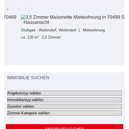
Stuttgart - Weilimdorf, Weilimdorf | Mietwohnung
F
M
ca. 120 m²
3,5 Zimmer
IMMOBILIE SUCHEN
IMMOBILIEN SUCHEN