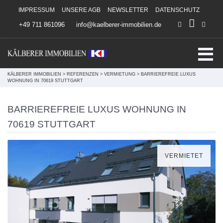
Direkt zum Inhalt springen
IMPRESSUM
UNSERE AGB
NEWSLETTER
DATENSCHUTZ
+49 711 861096
info@kaelberer-immobilien.de
KÄLBERER IMMOBILIEN
>
REFERENZEN
>
VERMIETUNG
>
BARRIEREFREIE LUXUS
WOHNUNG IN 70619 STUTTGART
BARRIEREFREIE LUXUS WOHNUNG IN
70619 STUTTGART
VERMIETET