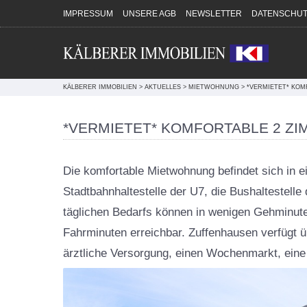
Direkt zum Inhalt springen
IMPRESSUM
UNSERE AGB
NEWSLETTER
DATENSCHUT
KÄLBERER IMMOBILIEN
>
AKTUELLES
>
MIETWOHNUNG
>
*VERMIETET* KOM
*VERMIETET* KOMFORTABLE 2 Z
Die komfortable Mietwohnung befindet sich in 
Stadtbahnhaltestelle der U7, die Bushaltestelle
täglichen Bedarfs können in wenigen Gehminuten 
Fahrminuten erreichbar. Zuffenhausen verfügt ü
Feuerbach, Stuttgart - Feuerbach | Mi
ärztliche Versorgung, einen Wochenmarkt, eine
Wohnung
52m²
2 Zimmer