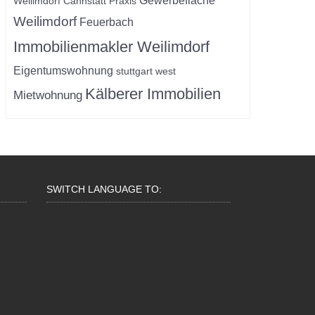
Gewerbefläche
Weilimdorf
Cannstatt
Praxis
Weilimdorf
Feuerbach
Immobilienmakler Weilimdorf
Eigentumswohnung
stuttgart west
Kälberer Immobilien
Mietwohnung
SWITCH LANGUAGE TO: