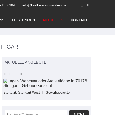
711 861096
info@kaelberer-immobilien.de
NS
LEISTUNGEN
AKTUELLES
KONTAKT
TTGART
AKTUELLE ANGEBOTE
Stuttgart, Stuttgart West | Gewerbeobjekte
Feuerbach, St
Wohnung
52m²
2 Zimm