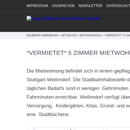
Direkt zum Inhalt springen
IMPRESSUM
UNSERE AGB
NEWSLETTER
DATENSCHUT
KÄLBERER IMMOBILIEN
>
AKTUELLES
>
MIETWOHNUNG
>
*VERMIETET* 5 Z
*VERMIETET* 5 ZIMMER MIETWOH
Die Mietwohnung befindet sich in einem gepfleg
Stuttgart-Weilimdorf. Die Stadtbahnhaltestelle
täglichen Bedarfs sind in wenigen Gehminuten zu
Fahrminuten erreichbar. Weilimdorf verfügt über
, Weilimdorf | Mietwohnung
Feuerbach, Stuttgart - Feuerbach | Ge
Versorgung, Kindergärten, Kitas, Grund- und 
Lager - Montagefläche - Werkstatt
r
eine Stadtbücherei.