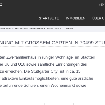
Z
+49 
STARTSEITE
IMMOBILIEN
ÜBER U
IMMER MIETWOHNUNG MIT GROSSEM GARTEN IN 70499 STUTTGART
NUNG MIT GROSSEM GARTEN IN 70499 STU
ten Zweifamilienhaus in ruhiger Wohnlage im Stadtteil
 der U6 und U16 sowie sämtliche Einrichtungen des
 erreichen. Die Stuttgarter City ist in ca. 15
 attraktive Einkaufsmöglichkeiten, eine gute ärztliche
werbeobjekte -
Feuerbach, Stuttgart Feuerbach | Büro -
weiterführende Schulen, einen Wochenmarkt sowie
Gewerbeobjekte - Praxis - Sport