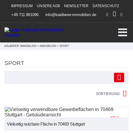
Direkt zum Inhalt springen
IMPRESSUM
UNSERE AGB
NEWSLETTER
DATENSCHUTZ
+49 711 861096
info@kaelberer-immobilien.de
KÄLBERER IMMOBILIEN
>
IMMOBILIEN
>
SPORT
SPORT
SORTIERUNG
NEU
Vielseitig nutzbare Fläche in 70469 Stuttgart