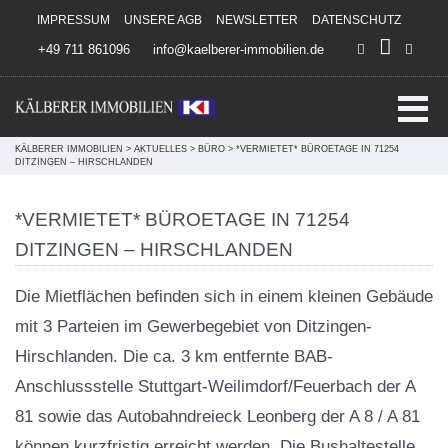
Direkt zum Inhalt springen
IMPRESSUM
UNSERE AGB
NEWSLETTER
DATENSCHUTZ
+49 711 861096
info@kaelberer-immobilien.de
KÄLBERER IMMOBILIEN
>
AKTUELLES
>
BÜRO
>
*VERMIETET* BÜROETAGE IN 71254
DITZINGEN – HIRSCHLANDEN
*VERMIETET* BÜROETAGE IN 71254
DITZINGEN – HIRSCHLANDEN
Die Mietflächen befinden sich in einem kleinen Gebäude
mit 3 Parteien im Gewerbegebiet von Ditzingen-
Hirschlanden. Die ca. 3 km entfernte BAB-
Anschlussstelle Stuttgart-Weilimdorf/Feuerbach der A
81 sowie das Autobahndreieck Leonberg der A 8 / A 81
können kurzfristig erreicht werden. Die Bushaltestelle