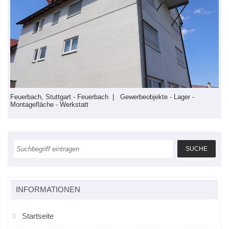
euerbach, Stuttgart - Feuerbach | Gewerbeobjekte - Lager -
Feuerb
ontagefläche - Werkstatt
Sport
INFORMATIONEN
Startseite